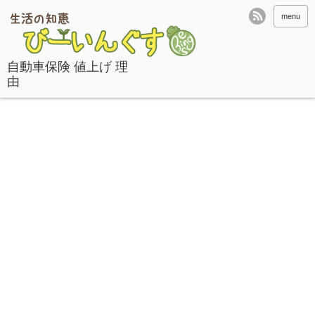
menu
自動車保険 値上げ 理
由