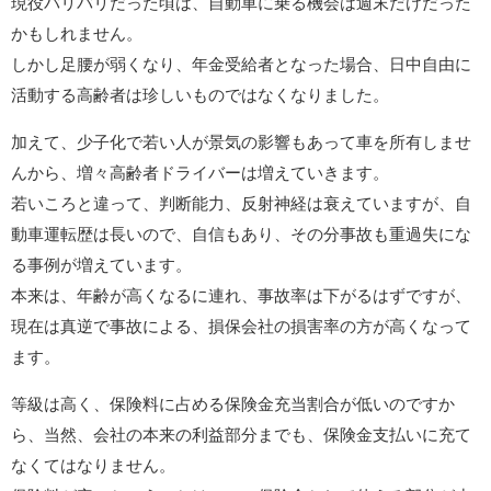
現役バリバリだった頃は、自動車に乗る機会は週末だけだった
かもしれません。
しかし足腰が弱くなり、年金受給者となった場合、日中自由に
活動する高齢者は珍しいものではなくなりました。
加えて、少子化で若い人が景気の影響もあって車を所有しませ
んから、増々高齢者ドライバーは増えていきます。
若いころと違って、判断能力、反射神経は衰えていますが、自
動車運転歴は長いので、自信もあり、その分事故も重過失にな
る事例が増えています。
本来は、年齢が高くなるに連れ、事故率は下がるはずですが、
現在は真逆で事故による、損保会社の損害率の方が高くなって
ます。
等級は高く、保険料に占める保険金充当割合が低いのですか
ら、当然、会社の本来の利益部分までも、保険金支払いに充て
なくてはなりません。