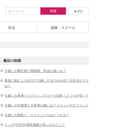
生活
資格・スクール
最近の投稿
引越しの繁忙期と閑散期、料金の違いは？
業者に頼むより自力で引越しするのがお得？注意点やコツ
は？
引越しの単身パックとレンタカーを比較！どっちが安い？
引越しの午後便と午前便の違いは？メリットやデメリット
引越しの段取り・スケジュールはどうする？
トッズ(TOD’S)買取価格が高いのはどこ？