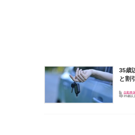
35
と割
自動車
35歳以