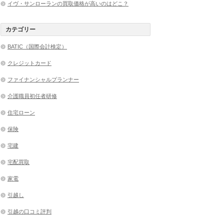
イヴ・サンローランの買取価格が高いのはどこ？
カテゴリー
BATIC（国際会計検定）
クレジットカード
ファイナンシャルプランナー
介護職員初任者研修
住宅ローン
保険
宅建
宅配買取
家電
引越し
引越の口コミ評判