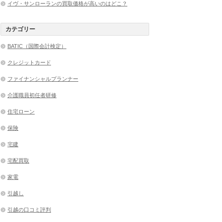
イヴ・サンローランの買取価格が高いのはどこ？
カテゴリー
BATIC（国際会計検定）
クレジットカード
ファイナンシャルプランナー
介護職員初任者研修
住宅ローン
保険
宅建
宅配買取
家電
引越し
引越の口コミ評判