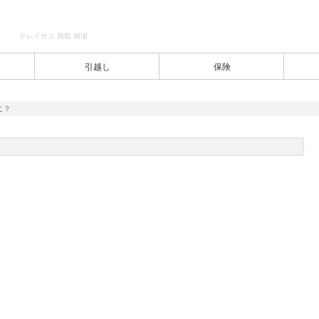
クレイサス 買取 相場
引越し
保険
こ？