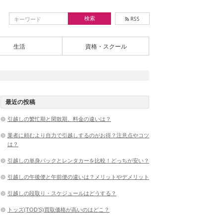
生活
資格・スクール
最近の投稿
引越しの繁忙期と閑散期、料金の違いは？
業者に頼むより自力で引越しするのがお得？注意点やコツ
は？
引越しの単身パックとレンタカーを比較！どっちが安い？
引越しの午後便と午前便の違いは？メリットやデメリット
引越しの段取り・スケジュールはどうする？
トッズ(TOD’S)買取価格が高いのはどこ？