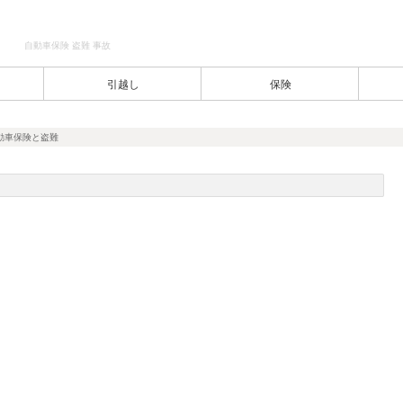
自動車保険 盗難 事故
引越し
保険
動車保険と盗難