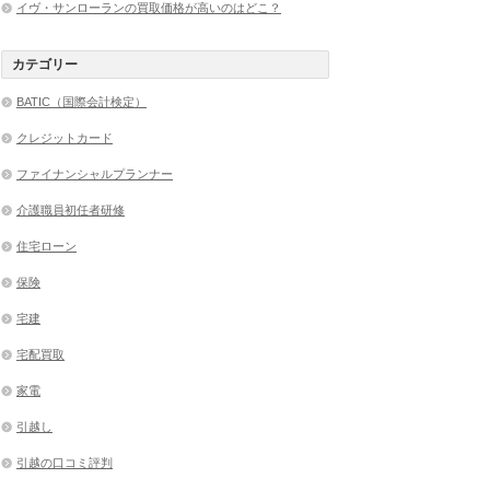
イヴ・サンローランの買取価格が高いのはどこ？
カテゴリー
BATIC（国際会計検定）
クレジットカード
ファイナンシャルプランナー
介護職員初任者研修
住宅ローン
保険
宅建
宅配買取
家電
引越し
引越の口コミ評判