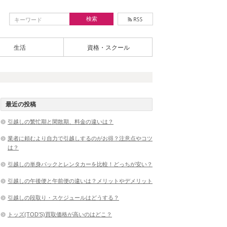
生活
資格・スクール
最近の投稿
引越しの繁忙期と閑散期、料金の違いは？
業者に頼むより自力で引越しするのがお得？注意点やコツ
は？
引越しの単身パックとレンタカーを比較！どっちが安い？
引越しの午後便と午前便の違いは？メリットやデメリット
引越しの段取り・スケジュールはどうする？
トッズ(TOD’S)買取価格が高いのはどこ？