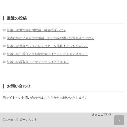
最近の投稿
引越しの繁忙期と閑散期、料金の違いは？
業者に頼むより自力で引越しするのがお得？注意点やコツは？
引越しの単身パックとレンタカーを比較！どっちが安い？
引越しの午後便と午前便の違いは？メリットやデメリット
引越しの段取り・スケジュールはどうする？
お問い合わせ
当サイトへのお問い合わせは
こちら
からお願いいたします。
ままここプレス
ペ
Copyright © びーいんぐす