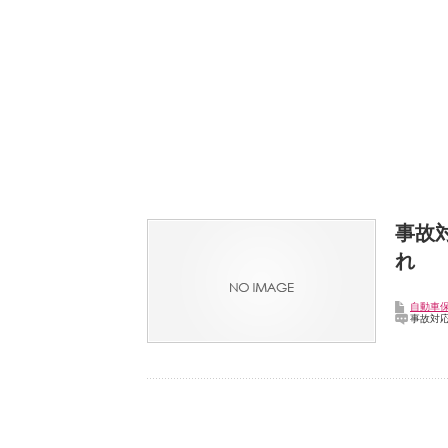
事故
れ
自動車
事故対