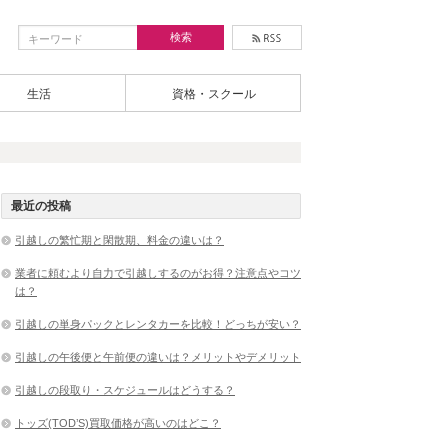
生活
資格・スクール
最近の投稿
引越しの繁忙期と閑散期、料金の違いは？
業者に頼むより自力で引越しするのがお得？注意点やコツ
は？
引越しの単身パックとレンタカーを比較！どっちが安い？
引越しの午後便と午前便の違いは？メリットやデメリット
引越しの段取り・スケジュールはどうする？
トッズ(TOD’S)買取価格が高いのはどこ？