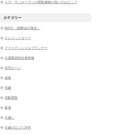
イヴ・サンローランの買取価格が高いのはどこ？
カテゴリー
BATIC（国際会計検定）
クレジットカード
ファイナンシャルプランナー
介護職員初任者研修
住宅ローン
保険
宅建
宅配買取
家電
引越し
引越の口コミ評判