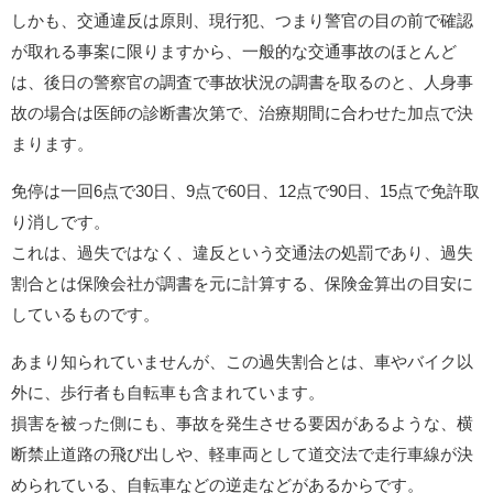
しかも、交通違反は原則、現行犯、つまり警官の目の前で確認
が取れる事案に限りますから、一般的な交通事故のほとんど
は、後日の警察官の調査で事故状況の調書を取るのと、人身事
故の場合は医師の診断書次第で、治療期間に合わせた加点で決
まります。
免停は一回6点で30日、9点で60日、12点で90日、15点で免許取
り消しです。
これは、過失ではなく、違反という交通法の処罰であり、過失
割合とは保険会社が調書を元に計算する、保険金算出の目安に
しているものです。
あまり知られていませんが、この過失割合とは、車やバイク以
外に、歩行者も自転車も含まれています。
損害を被った側にも、事故を発生させる要因があるような、横
断禁止道路の飛び出しや、軽車両として道交法で走行車線が決
められている、自転車などの逆走などがあるからです。