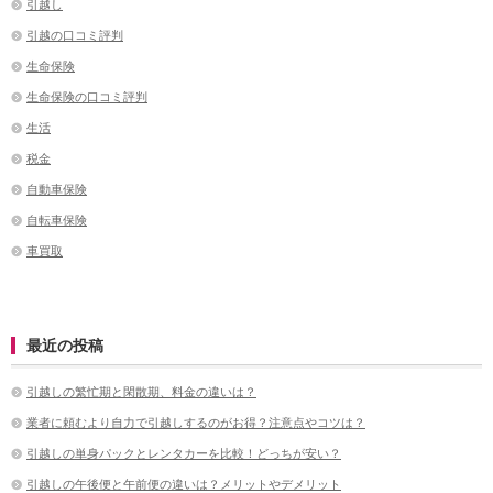
引越し
引越の口コミ評判
生命保険
生命保険の口コミ評判
生活
税金
自動車保険
自転車保険
車買取
最近の投稿
引越しの繁忙期と閑散期、料金の違いは？
業者に頼むより自力で引越しするのがお得？注意点やコツは？
引越しの単身パックとレンタカーを比較！どっちが安い？
引越しの午後便と午前便の違いは？メリットやデメリット