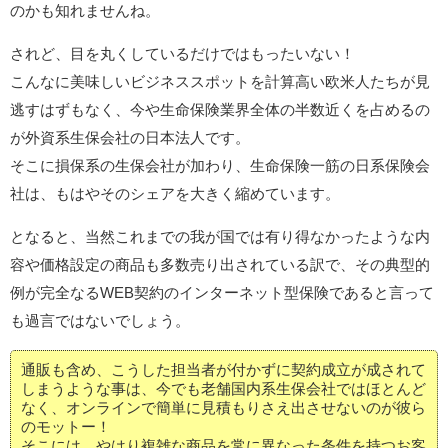
のかも知れませんね。
されど、目を丸くしているだけではもったいない！
こんなに美味しいビジネススポットを計算高い欧米人たちが見
逃すはずもなく、今や生命保険業界全体の半数近くを占めるの
が外資系生保会社の日本法人です。
そこに損保系の生保会社が加わり、生命保険一筋の日系保険会
社は、もはやそのシェアを大きく縮めています。
となると、当然これまでの我が国では有り得なかったような内
容や価格設定の商品も多数売り出されている訳で、その典型的
例が完全なるWEB契約のインターネット型保険であると言って
も過言ではないでしょう。
通販も含め、こうした担当者が付かずに契約成立が成されて
しまうような事は、今でも老舗国内系生保会社ではほとんど
なく、オンラインで簡単に見積もりさえ出させないのが彼ら
のモットー！
そこには、やはり複雑な商品を常に異なった条件を持つお客