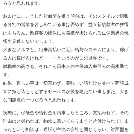
ろうと思われます。
おまけに、こうした対面型を嫌う傾向は、そのスタイルで頑張
る各社の営業を苦しめている事は否めず、益々新規顧客の獲得
はもちろん、既存客の確保にも発破が掛けられる生保業界の現
状も見逃せないでしょう。
大きなノルマと、出来高払いに近い給与システムにより、稼げ
る人は稼げるけれど・・・というのがこの世界です。
離職率の高さも、それこそ日本人の生保加入率並みの高水準で
す。
結果、難しい事は一切言わず、美味しい話だけを並べて商談成
立に持ち込もうとするセールスが後を絶たない事もまた、大き
な問題点の一つだろうと思われます。
実際に、保険金や給付金を請求したところ、支払われず、その
理由はと尋ねれば、約款に書いてありますと片付けられてしま
ったという相談は、通販が主流の会社と同じくらい、対面型を