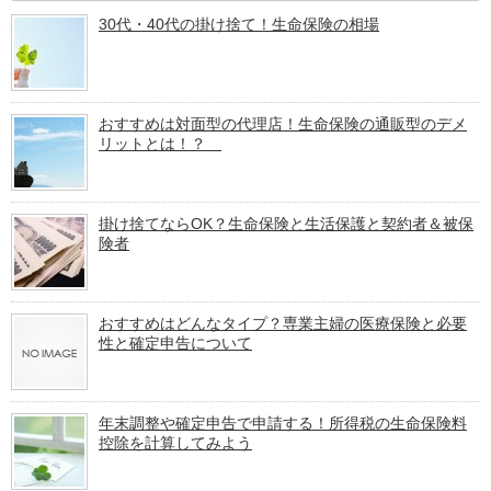
30代・40代の掛け捨て！生命保険の相場
おすすめは対面型の代理店！生命保険の通販型のデメ
リットとは！？
掛け捨てならOK？生命保険と生活保護と契約者＆被保
険者
おすすめはどんなタイプ？専業主婦の医療保険と必要
性と確定申告について
年末調整や確定申告で申請する！所得税の生命保険料
控除を計算してみよう