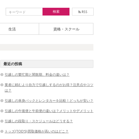
生活
資格・スクール
最近の投稿
引越しの繁忙期と閑散期、料金の違いは？
業者に頼むより自力で引越しするのがお得？注意点やコツ
は？
引越しの単身パックとレンタカーを比較！どっちが安い？
引越しの午後便と午前便の違いは？メリットやデメリット
引越しの段取り・スケジュールはどうする？
トッズ(TOD’S)買取価格が高いのはどこ？