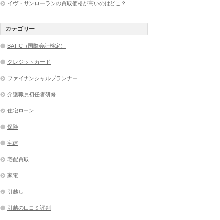
イヴ・サンローランの買取価格が高いのはどこ？
カテゴリー
BATIC（国際会計検定）
クレジットカード
ファイナンシャルプランナー
介護職員初任者研修
住宅ローン
保険
宅建
宅配買取
家電
引越し
引越の口コミ評判