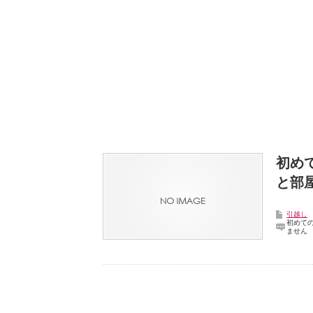
初め
と部
引越し
初めて
ません