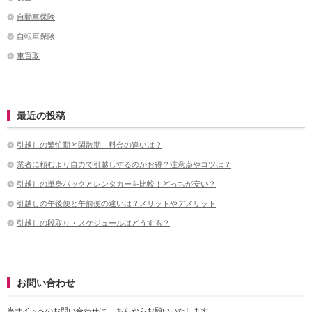
自動車保険
自転車保険
車買取
最近の投稿
引越しの繁忙期と閑散期、料金の違いは？
業者に頼むより自力で引越しするのがお得？注意点やコツは？
引越しの単身パックとレンタカーを比較！どっちが安い？
引越しの午後便と午前便の違いは？メリットやデメリット
引越しの段取り・スケジュールはどうする？
お問い合わせ
当サイトへのお問い合わせは
こちら
からお願いいたします。