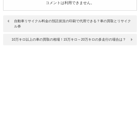
コメントは利用できません。
自動車リサイクル料金の預託状況の印刷で代用できる？車の買取とリサイク
ル券
10万キロ以上の車の買取の相場！15万キロ～20万キロの多走行の場合は？