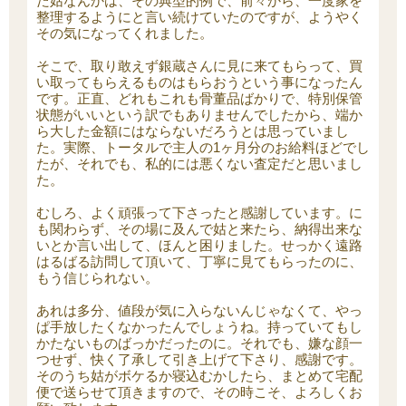
た姑なんかは、その典型的例で、前々から、一度家を
整理するようにと言い続けていたのですが、ようやく
その気になってくれました。
そこで、取り敢えず銀蔵さんに見に来てもらって、買
い取ってもらえるものはもらおうという事になったん
です。正直、どれもこれも骨董品ばかりで、特別保管
状態がいいという訳でもありませんでしたから、端か
ら大した金額にはならないだろうとは思っていまし
た。実際、トータルで主人の1ヶ月分のお給料ほどでし
たが、それでも、私的には悪くない査定だと思いまし
た。
むしろ、よく頑張って下さったと感謝しています。に
も関わらず、その場に及んで姑と来たら、納得出来な
いとか言い出して、ほんと困りました。せっかく遠路
はるばる訪問して頂いて、丁寧に見てもらったのに、
もう信じられない。
あれは多分、値段が気に入らないんじゃなくて、やっ
ぱ手放したくなかったんでしょうね。持っていてもし
かたないものばっかだったのに。それでも、嫌な顔一
つせず、快く了承して引き上げて下さり、感謝です。
そのうち姑がボケるか寝込むかしたら、まとめて宅配
便で送らせて頂きますので、その時こそ、よろしくお