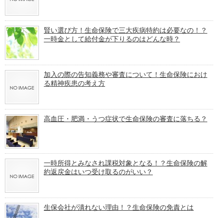
賢い選び方！生命保険で三大疾病特約は必要なの！？
一時金として給付金が下りるのはどんな時？
加入の際の告知義務や審査について！生命保険におけ
る精神疾患の考え方
高血圧・肥満・うつ症状で生命保険の審査に落ちる？
一時所得とみなされ課税対象となる！？生命保険の解
約返戻金はいつ受け取るのがいい？
生保会社が潰れない理由！？生命保険の免責とは