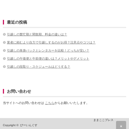
最近の投稿
引越しの繁忙期と閑散期、料金の違いは？
業者に頼むより自力で引越しするのがお得？注意点やコツは？
引越しの単身パックとレンタカーを比較！どっちが安い？
引越しの午後便と午前便の違いは？メリットやデメリット
引越しの段取り・スケジュールはどうする？
お問い合わせ
当サイトへのお問い合わせは
こちら
からお願いいたします。
ままここプレス
ペ
Copyright © びーいんぐす