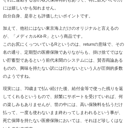
には嬉しいかも知れません。
自分自身、是非とも評価したいポイントです。
加えて、他社にはない東京海上だけのオリジナルと言えるの
が、「メディカルKit-R」という商品です。
このお尻にくっついているRというのは、returnの意味で、その
名の通り、定期型の医療保険でありながらも、掛け捨てではな
い貯蓄型であるという前代未聞のシステムには、賛否両論ある
ものの、興味を持たない訳には行かないという人が圧倒的多数
のようですね。
現実には、70歳まで払い続けた後、給付金等で使った残りを返
してくれるというもので、頻繁にサポートを受けていれば、何
の楽しみもありませんが、世の中には、高い保険料を払うだけ
払って、一度も使わないまま終わってしまわれるという事が、
死亡保障を持たない医療保険においては、それほど珍しくはな