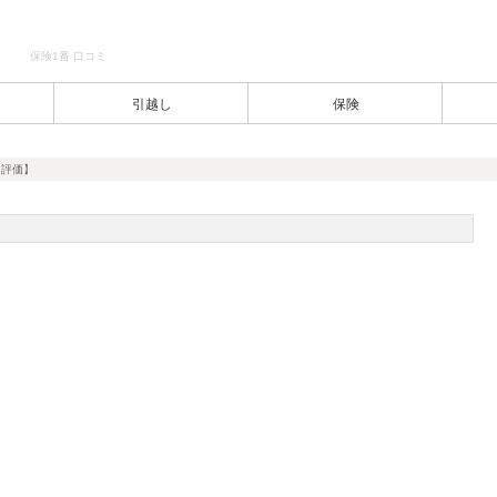
保険1番 口コミ
引越し
保険
【評価】