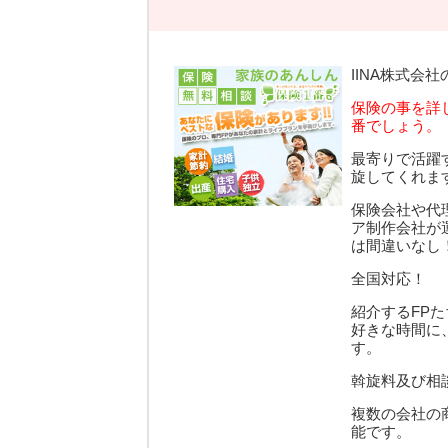
IINA株式会
保険の事を詳
番でしょう。
最寄りで活躍
旋してくれま
保険会社や代
ア制作会社が
は間違いなし
全国対応！
紹介するFP
好きな時間に
す。
斡旋料及び相
複数の会社の
能です。