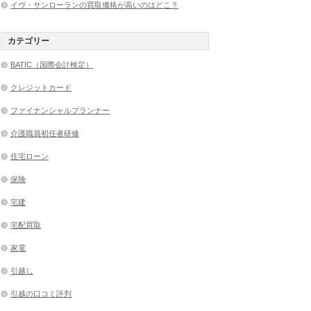
イヴ・サンローランの買取価格が高いのはどこ？
カテゴリー
BATIC（国際会計検定）
クレジットカード
ファイナンシャルプランナー
介護職員初任者研修
住宅ローン
保険
宅建
宅配買取
家電
引越し
引越の口コミ評判