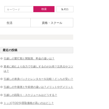
生活
資格・スクール
最近の投稿
引越しの繁忙期と閑散期、料金の違いは？
業者に頼むより自力で引越しするのがお得？注意点やコツ
は？
引越しの単身パックとレンタカーを比較！どっちが安い？
引越しの午後便と午前便の違いは？メリットやデメリット
引越しの段取り・スケジュールはどうする？
トッズ(TOD’S)買取価格が高いのはどこ？