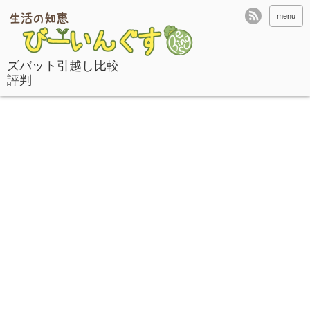
menu
ズバット引越し比較
評判