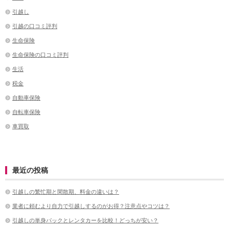
引越し
引越の口コミ評判
生命保険
生命保険の口コミ評判
生活
税金
自動車保険
自転車保険
車買取
最近の投稿
引越しの繁忙期と閑散期、料金の違いは？
業者に頼むより自力で引越しするのがお得？注意点やコツは？
引越しの単身パックとレンタカーを比較！どっちが安い？