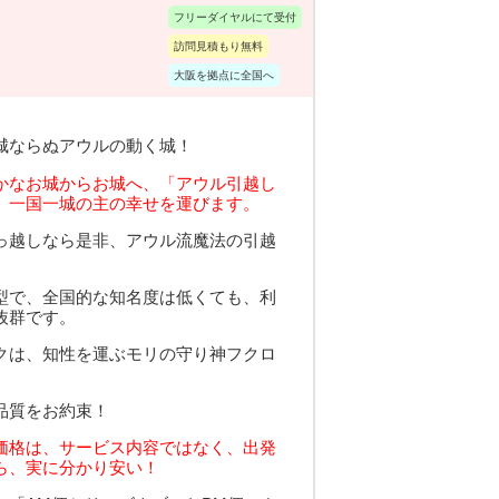
フリーダイヤルにて受付
訪問見積もり無料
大阪を拠点に全国へ
城ならぬアウルの動く城！
かなお城からお城へ、「アウル引越し
、一国一城の主の幸せを運びます。
っ越しなら是非、アウル流魔法の引越
型で、全国的な知名度は低くても、利
抜群です。
クは、知性を運ぶモリの守り神フクロ
品質をお約束！
価格は、サービス内容ではなく、出発
ら、実に分かり安い！