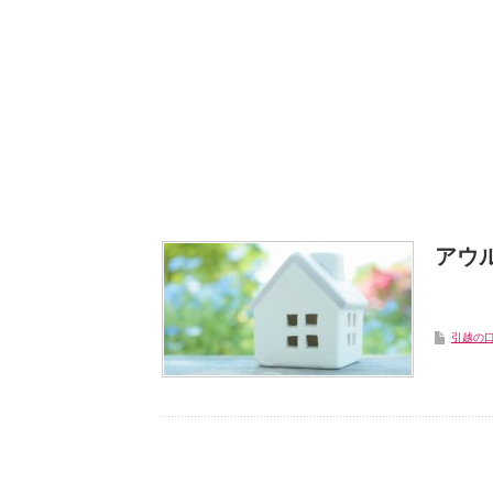
アウ
引越の