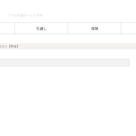
アウル引越サービス 評判
引越し
保険
口コミ【料金】