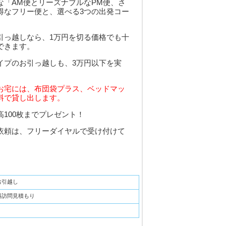
な「AM便とリーズナブルなPM便、さ
得なフリー便と、選べる3つの出発コー
引っ越しなら、1万円を切る価格でも十
できます。
イプのお引っ越しも、3万円以下を実
お宅には、布団袋プラス、ベッドマッ
料で貸し出します。
100枚までプレゼント！
依頼は、フリーダイヤルで受け付けて
お引越し
料訪問見積もり