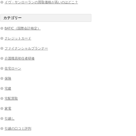
イヴ・サンローランの買取価格が高いのはどこ？
カテゴリー
BATIC（国際会計検定）
クレジットカード
ファイナンシャルプランナー
介護職員初任者研修
住宅ローン
保険
宅建
宅配買取
家電
引越し
引越の口コミ評判