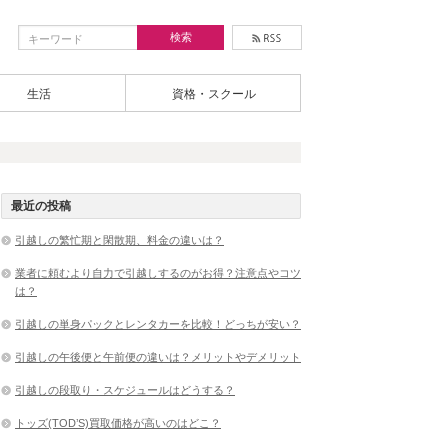
生活
資格・スクール
最近の投稿
引越しの繁忙期と閑散期、料金の違いは？
業者に頼むより自力で引越しするのがお得？注意点やコツ
は？
引越しの単身パックとレンタカーを比較！どっちが安い？
引越しの午後便と午前便の違いは？メリットやデメリット
引越しの段取り・スケジュールはどうする？
トッズ(TOD’S)買取価格が高いのはどこ？