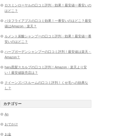
ロスミンローヤルの口コミ評判・効果！最安値一番安いの
はどこ？
バタフライアブスの口コミ効果！一番安いのはどこ？最安
値はAmazon・楽天？
ルメント炭酸シャンプーの口コミ評判・効果！最安値一番
安いのはどこ？
ハーブガーデンシャンプーの口コミ評判！最安値は楽天・
Amazon？
haru黒髪スカルプの口コミ評判！Amazon・楽天より安
い！最安値販売店は？
クイーンズバスルームの口コミ評判！くせ毛への効果な
し？
カテゴリー
An
おでかけ
お金