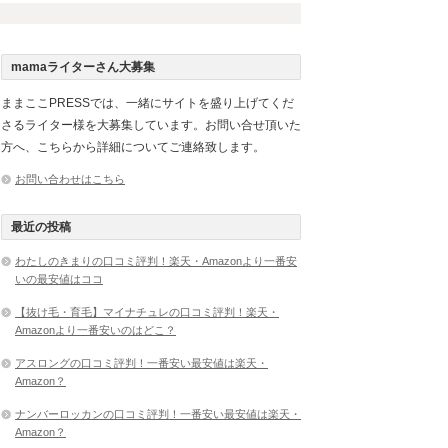
mamaライターさん大募集
ままここPRESSでは、一緒にサイトを盛り上げてくだ
さるライター様を大募集しています。お問い合せ頂いた
方へ、こちらから詳細についてご連絡致します。
お問い合わせはこちら
最近の投稿
わたしのきまりの口コミ評判！楽天・Amazonより一番安
いの最安値はココ
【抜け毛・育毛】マイナチュレの口コミ評判！楽天・
Amazonより一番安いのはどこ？
アスロングの口コミ評判！一番安い最安値は楽天・
Amazon？
ナンバーロッカンの口コミ評判！一番安い最安値は楽天・
Amazon？