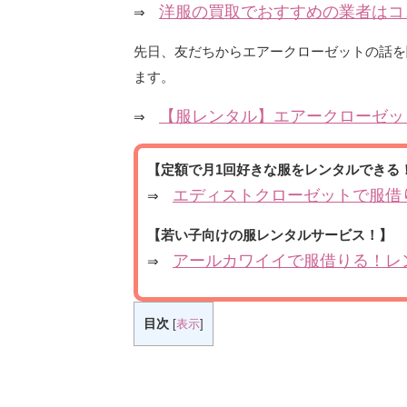
洋服の買取でおすすめの業者はコ
⇒
先日、友だちからエアークローゼットの話を
ます。
【服レンタル】エアークローゼッ
⇒
【定額で月1回好きな服をレンタルできる
エディストクローゼットで服借
⇒
【若い子向けの服レンタルサービス！】
アールカワイイで服借りる！レ
⇒
目次
[
表示
]